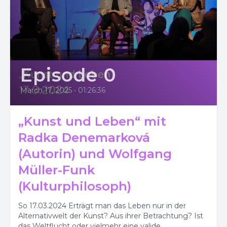
Episode 0
March 17, 2025
•
01:26:36
„Kunst und Leben“ mit
Radka Denemarková
(Autorin) und Wolfgang
Müller-Funk
(Kulturphilosoph)
So 17.03.2024 Erträgt man das Leben nur in der
Alternativwelt der Kunst? Aus ihrer Betrachtung? Ist
das Weltflucht oder vielmehr eine valide