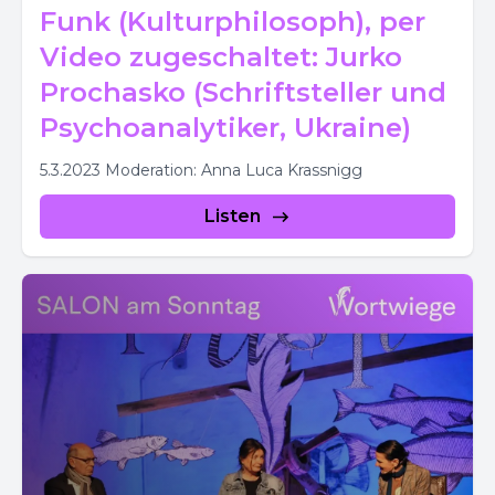
Funk (Kulturphilosoph), per
Video zugeschaltet: Jurko
Prochasko (Schriftsteller und
Psychoanalytiker, Ukraine)
5.3.2023 Moderation: Anna Luca Krassnigg
Listen