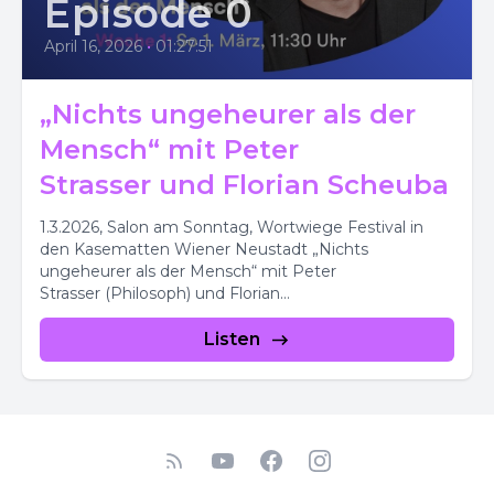
Episode 0
April 16, 2026
•
01:27:51
„Nichts ungeheurer als der
Mensch“ mit Peter
Strasser und Florian Scheuba
1.3.2026, Salon am Sonntag, Wortwiege Festival in
den Kasematten Wiener Neustadt „Nichts
ungeheurer als der Mensch“ mit Peter
Strasser (Philosoph) und Florian
Scheuba (Kabarettist)...
Listen