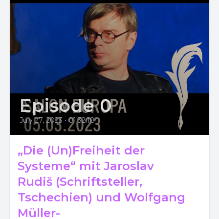
Episode 0
July 27, 2023
•
01:32:18
„Die (Un)Freiheit der
Systeme“ mit Jaroslav
Rudiš (Schriftsteller,
Tschechien) und Wolfgang
Müller-