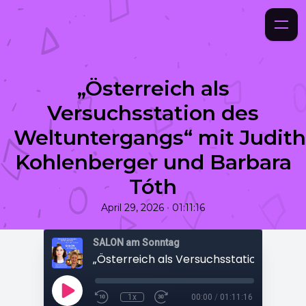
„Österreich als
Versuchsstation des
Weltuntergangs“ mit Judith
Kohlenberger und Barbara
Tóth
•
April 29, 2026
01:11:16
SALON am Sonntag
1x
00:00
/
01:11:16